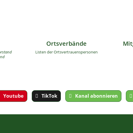
Ortsverbände
Mit
orstand
Listen der Ortsvertrauenspersonen
and
Youtube
TikTok
Kanal abonnieren