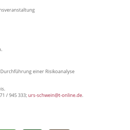
onsveranstaltung
n.
r Durchführung einer Risikoanalyse
is.
71 / 945 333;
urs-schwein@t-online.de
.