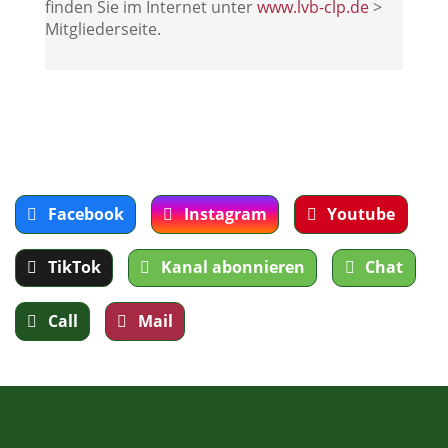
finden Sie im Internet unter
www.lvb-clp.de
>
Mitgliederseite.
Facebook
Instagram
Youtube
TikTok
Kanal abonnieren
Chat
Call
Mail