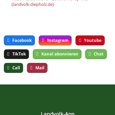
(landvolk-diepholz.de)
Facebook
Instagram
Youtube
TikTok
Kanal abonnieren
Chat
Call
Mail
Landvolk-App