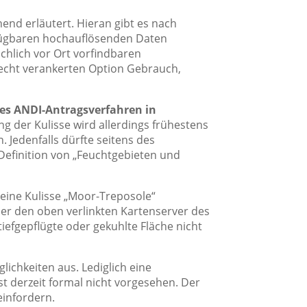
nd erläutert. Hieran gibt es nach
erfügbaren hochauflösenden Daten
ächlich vor Ort vorfindbaren
echt verankerten Option Gebrauch,
es ANDI-Antragsverfahren in
g der Kulisse wird allerdings frühestens
 Jedenfalls dürfte seitens des
Definition von „Feuchtgebieten und
eine Kulisse „Moor-Treposole“
 über den oben verlinkten Kartenserver des
tiefgepflügte oder gekuhlte Fläche nicht
ichkeiten aus. Lediglich eine
st derzeit formal nicht vorgesehen. Der
einfordern.