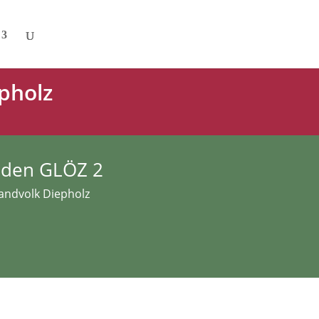
pholz
öden GLÖZ 2
Landvolk Diepholz