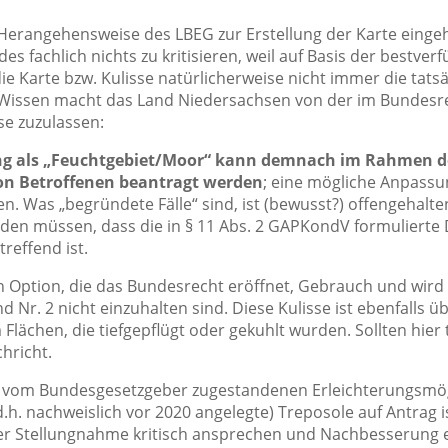
erangehensweise des LBEG zur Erstellung der Karte eingehe
es fachlich nichts zu kritisieren, weil auf Basis der bestv
ie Karte bzw. Kulisse natürlicherweise nicht immer die tats
 Wissen macht das Land Niedersachsen von der im Bundesr
se zuzulassen:
ng als „Feuchtgebiet/Moor“ kann demnach im Rahmen d
von Betroffenen beantragt werden
; eine mögliche Anpassun
Was „begründete Fälle“ sind, ist (bewusst?) offengehalten.
den müssen, dass die in § 11 Abs. 2 GAPKondV formulierte 
reffend ist.
n Option, die das Bundesrecht eröffnet, Gebrauch und wird 
nd Nr. 2 nicht einzuhalten sind. Diese Kulisse ist ebenfalls
Flächen, die tiefgepflügt oder gekuhlt wurden. Sollten hier 
chricht.
le vom Bundesgesetzgeber zugestandenen Erleichterungsmögl
d.h. nachweislich vor 2020 angelegte) Treposole auf Antrag i
er Stellungnahme kritisch ansprechen und Nachbesserung 