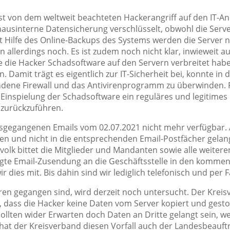
ist von dem weltweit beachteten Hackerangriff auf den IT-A
hausinterne Datensicherung verschlüsselt, obwohl die Serve
t Hilfe des Online-Backups des Systems werden die Server 
n allerdings noch. Es ist zudem noch nicht klar, inwieweit a
die die Hacker Schadsoftware auf den Servern verbreitet ha
n. Damit trägt es eigentlich zur IT-Sicherheit bei, konnte in
ndene Firewall und das Antivirenprogramm zu überwinden. F
Einspielung der Schadsoftware ein reguläres und legitimes U
IT zurückzuführen.
 ausgegangenen Emails vom 02.07.2021 nicht mehr verfügbar.
n und nicht in die entsprechenden Email-Postfächer gelan
olk bittet die Mitglieder und Mandanten sowie alle weitere
gte Email-Zusendung an die Geschäftsstelle in den kommen
r dies mit. Bis dahin sind wir lediglich telefonisch und per 
loren gegangen sind, wird derzeit noch untersucht. Der Kre
, dass die Hacker keine Daten vom Server kopiert und gest
 Sollten wider Erwarten doch Daten an Dritte gelangt sein,
h hat der Kreisverband diesen Vorfall auch der Landesbeauf