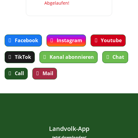
Abgelaufen!
Facebook
Instagram
Youtube
TikTok
Kanal abonnieren
Chat
Call
Mail
Landvolk-App
Jetzt downloaden!