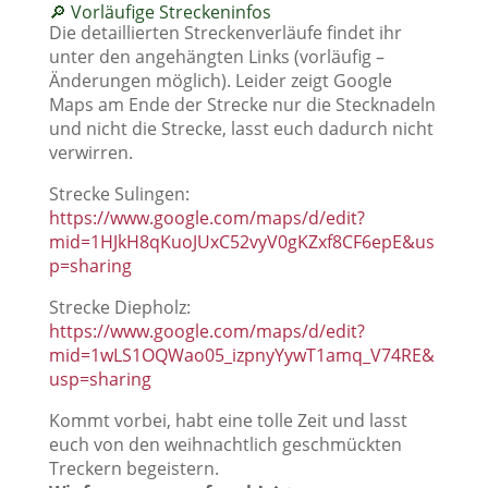
🔎 Vorläufige Streckeninfos
Die detaillierten Streckenverläufe findet ihr
unter den angehängten Links (vorläufig –
Änderungen möglich). Leider zeigt Google
Maps am Ende der Strecke nur die Stecknadeln
und nicht die Strecke, lasst euch dadurch nicht
verwirren.
Strecke Sulingen:
https://www.google.com/maps/d/edit?
mid=1HJkH8qKuoJUxC52vyV0gKZxf8CF6epE&us
p=sharing
Strecke Diepholz:
https://www.google.com/maps/d/edit?
mid=1wLS1OQWao05_izpnyYywT1amq_V74RE&
usp=sharing
Kommt vorbei, habt eine tolle Zeit und lasst
euch von den weihnachtlich geschmückten
Treckern begeistern.