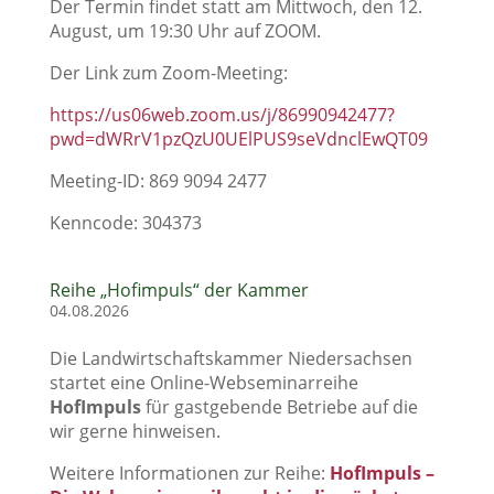
Der Termin findet statt am Mittwoch, den 12.
August, um 19:30 Uhr auf ZOOM.
Der Link zum Zoom-Meeting:
https://us06web.zoom.us/j/86990942477?
pwd=dWRrV1pzQzU0UElPUS9seVdnclEwQT09
Meeting-ID: 869 9094 2477
Kenncode: 304373
Reihe „Hofimpuls“ der Kammer
04.08.2026
Die Landwirtschaftskammer Niedersachsen
startet eine Online-Webseminarreihe
HofImpuls
für gastgebende Betriebe auf die
wir gerne hinweisen.
Weitere Informationen zur Reihe:
HofImpuls –