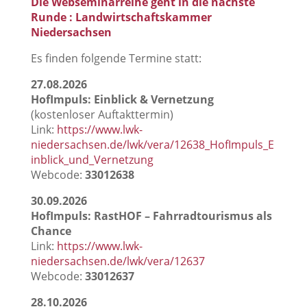
Die Webseminarreihe geht in die nächste
Runde : Landwirtschaftskammer
Niedersachsen
Es finden folgende Termine statt:
27.08.2026
HofImpuls: Einblick & Vernetzung
(kostenloser Auftakttermin)
Link:
https://www.lwk-
niedersachsen.de/lwk/vera/12638_HofImpuls_E
inblick_und_Vernetzung
Webcode:
33012638
30.09.2026
HofImpuls: RastHOF – Fahrradtourismus als
Chance
Link:
https://www.lwk-
niedersachsen.de/lwk/vera/12637
Webcode:
33012637
28.10.2026