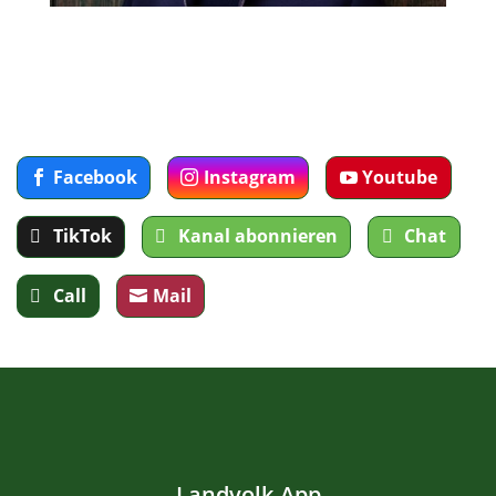
Facebook
Instagram
Youtube
TikTok
Kanal abonnieren
Chat
Call
Mail
Landvolk-App