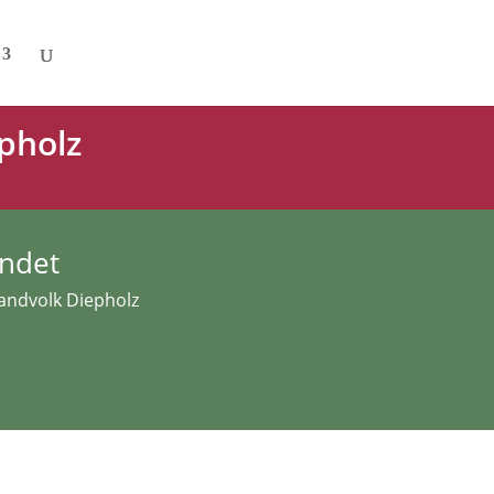
pholz
endet
Landvolk Diepholz